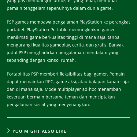
yang pas membangun atmosfer yang tepat, membuat
pemain tenggelam sepenuhnya dalam dunia game.
PSP games membawa pengalaman PlayStation ke perangkat
portabel. PlayStation Portable memungkinkan gamer
menikmati game berkualitas tinggi di mana saja, tanpa
mengurangi kualitas gameplay, cerita, dan grafis. Banyak
judul PSP menghadirkan pengalaman mendalam yang
sebanding dengan konsol rumah.
Portabilitas PSP memberi fleksibilitas bagi gamer. Pemain
dapat memainkan RPG, game aksi, atau balapan kapan saja
dan di mana saja. Mode multiplayer ad-hoc menambah
keseruan bermain bersama teman dan menciptakan
pengalaman sosial yang menyenangkan.
YOU MIGHT ALSO LIKE