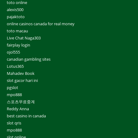
toto online
alexis500
pajaktoto
online casinos canada for real money
toto macau
Live Chat Naga303
fairplay login
ojol555
canadian gambling sites
Lotus365
Mahadev Book
slot gacor hari ini
pgslot
mpo888
스포츠무료중계
Reddy Anna
best casino in canada
slot qris
mpo888
slot online