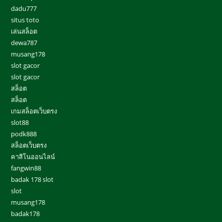
dadu777
situs toto
เล่นสล็อต
dewa787
musang178
slot gacor
slot gacor
สล็อต
สล็อต
เกมสล็อตเว็บตรง
slot88
podk888
สล็อตเว็บตรง
คาสิโนออนไลน์
fangwin88
badak 178 slot
slot
musang178
badak178