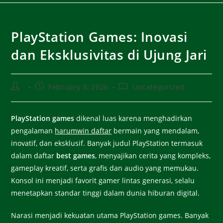
PlayStation Games: Inovasi
dan Eksklusivitas di Ujung Jari
February 8, 2026
Uncategorized
PlayStation games
dikenal luas karena menghadirkan
pengalaman
harumwin daftar
bermain yang mendalam,
inovatif, dan eksklusif. Banyak judul PlayStation termasuk
dalam daftar
best games
, menyajikan cerita yang kompleks,
gameplay kreatif, serta grafis dan audio yang memukau.
Konsol ini menjadi favorit gamer lintas generasi, selalu
menetapkan standar tinggi dalam dunia hiburan digital.
Narasi menjadi kekuatan utama PlayStation games. Banyak