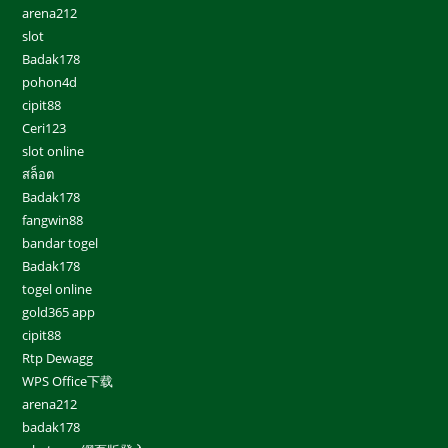
arena212
slot
Badak178
pohon4d
cipit88
Ceri123
slot online
สล็อต
Badak178
fangwin88
bandar togel
Badak178
togel online
gold365 app
cipit88
Rtp Dewagg
WPS Office下载
arena212
badak178