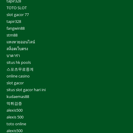
tapir328
TOTO SLOT
slot gacor 77
tapir328
fangwin88
stm88
แทงหวยออนไลน์
สล็อตเว็บตรง
บาคาร่า
situs hk pools
스포츠무료중계
online casino
slot gacor
situs slot gacor hari ini
kudaemas88
먹튀검증
alexis500
alexis 500
toto online
alexis500