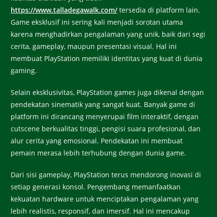
https://www.talladegawalk.com/
tersedia di platform lain.
Game eksklusif ini sering kali menjadi sorotan utama
karena menghadirkan pengalaman yang unik, baik dari segi
cerita, gameplay, maupun presentasi visual. Hal ini
membuat PlayStation memiliki identitas yang kuat di dunia
gaming.
Selain eksklusivitas, PlayStation games juga dikenal dengan
pendekatan sinematik yang sangat kuat. Banyak game di
platform ini dirancang menyerupai film interaktif, dengan
cutscene berkualitas tinggi, pengisi suara profesional, dan
alur cerita yang emosional. Pendekatan ini membuat
pemain merasa lebih terhubung dengan dunia game.
Dari sisi gameplay, PlayStation terus mendorong inovasi di
setiap generasi konsol. Pengembang memanfaatkan
kekuatan hardware untuk menciptakan pengalaman yang
lebih realistis, responsif, dan imersif. Hal ini mencakup