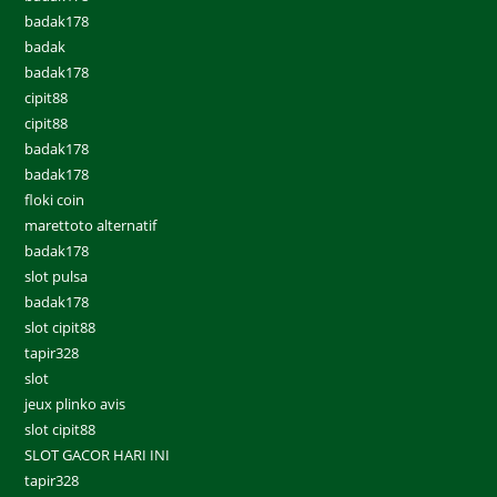
badak178
badak
badak178
cipit88
cipit88
badak178
badak178
floki coin
marettoto alternatif
badak178
slot pulsa
badak178
slot cipit88
tapir328
slot
jeux plinko avis
slot cipit88
SLOT GACOR HARI INI
tapir328