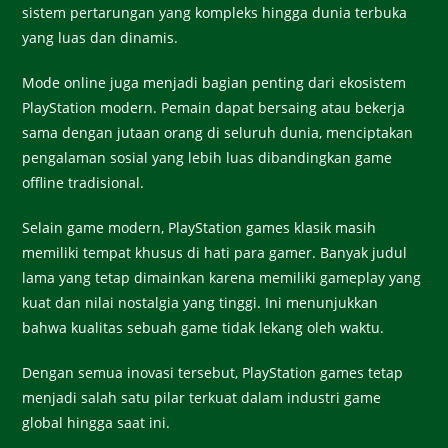
sistem pertarungan yang kompleks hingga dunia terbuka
yang luas dan dinamis.
Mode online juga menjadi bagian penting dari ekosistem
PlayStation modern. Pemain dapat bersaing atau bekerja
sama dengan jutaan orang di seluruh dunia, menciptakan
pengalaman sosial yang lebih luas dibandingkan game
offline tradisional.
Selain game modern, PlayStation games klasik masih
memiliki tempat khusus di hati para gamer. Banyak judul
lama yang tetap dimainkan karena memiliki gameplay yang
kuat dan nilai nostalgia yang tinggi. Ini menunjukkan
bahwa kualitas sebuah game tidak lekang oleh waktu.
Dengan semua inovasi tersebut, PlayStation games tetap
menjadi salah satu pilar terkuat dalam industri game
global hingga saat ini.