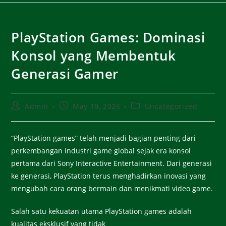
PlayStation Games: Dominasi
Konsol yang Membentuk
Generasi Gamer
Admin
May 19, 2026
Uncategorized
“PlayStation games” telah menjadi bagian penting dari
perkembangan industri game global sejak era konsol
pertama dari
Sony Interactive Entertainment
. Dari generasi
ke generasi, PlayStation terus menghadirkan inovasi yang
mengubah cara orang bermain dan menikmati video game.
Salah satu kekuatan utama PlayStation games adalah
kualitas eksklusif yang tidak