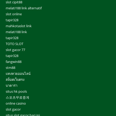
slot cipit88
melati188 link alternatif
slot online
tapir328
mahkotaslot link
melati188 link
tapir328
TOTO SLOT
slot gacor 77
tapir328
fangwin88
stm88
แทงหวยออนไลน์
สล็อตเว็บตรง
บาคาร่า
situs hk pools
스포츠무료중계
online casino
slot gacor
situs slot gacor hari ini