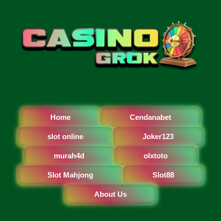
Home
Cendanabet
slot online
Joker123
murah4d
olxtoto
Slot Mahjong
Slot88
About Us